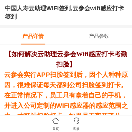
中国人寿云助理WIFI签到,云参会wifi感应打卡
签到
产品详情
产品参数
【如何解决云助理云参会Wifi感应打卡考勤
扫脸】
云参会实行
APP
扫脸签到后，因个人种种原
因，很难保证每天都到公司扫脸签到打卡。
在正常情况下，员工只有拿着自己的手机，
并进入公司定制的
WIFI
感应器的感应范围之
内，才可以扫脸打卡。如果员工离开了公
司，不在感应范围之内，是不能进行扫脸打
首页
客服